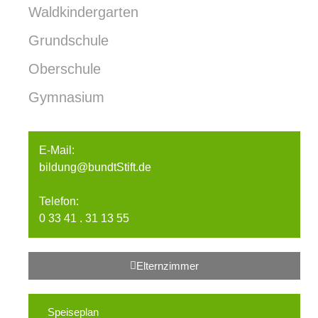
Waldkindergarten
Grundschule
Oberschule
Gymnasium
E-Mail:
bildung@bundtStift.de
Telefon:
0 33 41 . 31 13 55
Elternzimmer
Speiseplan