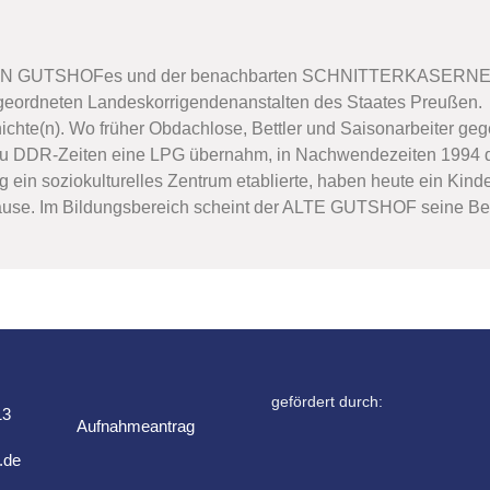
TEN GUTSHOFes und der benachbarten SCHNITTERKASERNEN 
ngeordneten Landeskorrigendenanstalten des Staates Preußen.
ichte(n). Wo früher Obdachlose, Bettler und Saisonarbeiter geg
, zu DDR-Zeiten eine LPG übernahm, in Nachwendezeiten 1994 d
n soziokulturelles Zentrum etablierte, haben heute ein Kinde
ause. Im Bildungsbereich scheint der ALTE GUTSHOF seine B
gefördert durch:
13
Aufnahmeantrag
.de