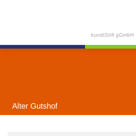
bundtStift gGmbH
Alter Gutshof