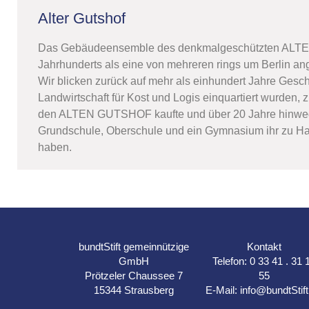
Alter Gutshof
Das Gebäudeensemble des denkmalgeschützten AL
Jahrhunderts als eine von mehreren rings um Berlin a
Wir blicken zurück auf mehr als einhundert Jahre Gesch
Landwirtschaft für Kost und Logis einquartiert wurden
den ALTEN GUTSHOF kaufte und über 20 Jahre hinweg ei
Grundschule, Oberschule und ein Gymnasium ihr zu H
haben.
bundtStift gemeinnützige
Kontakt
GmbH
Telefon:
0 33 41 . 31 
Prötzeler Chaussee 7
55
15344 Strausberg
E-Mail:
info@bundtStift