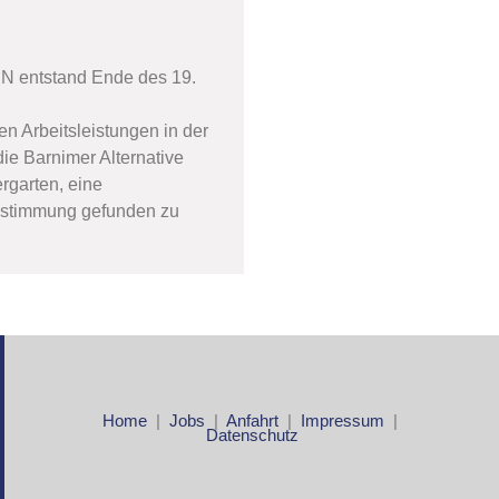
entstand Ende des 19.
en Arbeitsleistungen in der
ie Barnimer Alternative
rgarten, eine
estimmung gefunden zu
Home
|
Jobs
|
Anfahrt
|
Impressum
|
Datenschutz